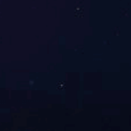
共195条
第一页
上一页
28
29
30
31
32
33
下一页
联系我们