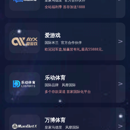
2020.07.14
【七一篮球联赛】“篮”不住的热情
了解更多 +